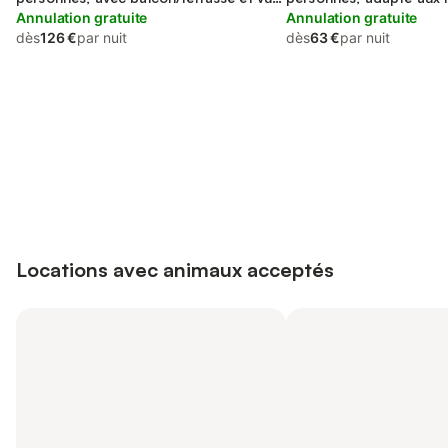
sur l’océan
Annulation gratuite
Annulation gratuite
dès
126 €
par nuit
dès
63 €
par nuit
Connectez-vous et économisez
Se connecter
jusqu'à 10% sur nos logements.
Locations avec animaux acceptés