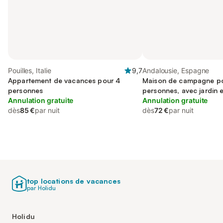
Pouilles, Italie
9,7
Andalousie, Espagne
Appartement de vacances pour 4
Maison de campagne p
personnes
personnes, avec jardin 
Annulation gratuite
enfant, animaux accept
Annulation gratuite
dès
85 €
par nuit
dès
72 €
par nuit
top locations de vacances
par Holidu
Holidu